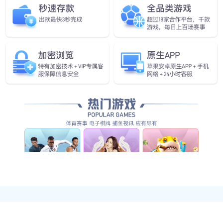
内外防爆离型膜技术白皮书：为消
发泡硅胶离型膜
离型膜基础选型指南：从离型力到
广东离型膜厂家实地探访：1200
联系我们
离型膜的无尘包装与规范存储——品
离型膜的老化测试与全流程品质追溯
抗静电离型膜的表面电阻测试——从
发泡硅胶离型膜的阻燃性能——新能
氟素离型膜的精密涂布工艺——从氟
东莞市玉祥薄膜科技有限公司
联系人：戴先生
电话：0769-83671066 / 0769-836710
68
传真：0769-83671068
18002961618
手机：
企业QQ：2851098326
邮箱：2851098326@qq.com