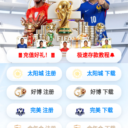
热门关键词：
OCA专用离型膜 氟素离型膜 内外防爆离型膜 AB胶专用离型膜 
当前位置
> 玉祥集团 >
产品中心
产品分类
OCA涂布专用离型膜
OCA模切专用离型膜