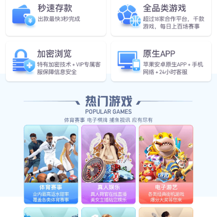
东莞市玉祥薄膜科技有限公司
联系人：戴先生
电话：18029611618
传真：0769-83671068
18002961618
手机：
企业QQ：2851098326
邮箱：2851098326@qq.com
地址：东莞市桥头镇禾坑村禾石路第二
工业区47号
玉祥集团
|
产品中心
|
新闻资讯
|
企业