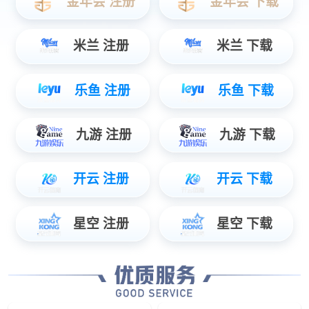
离型膜行业十大品牌荣誉
企业实力
分享到：
QQ空间
新浪微博
腾讯微
成功案例
合作伙伴
上一篇：
高新技术企业
荣誉资质
人才招聘
联系我们
离型膜产品专利证书
联系我们